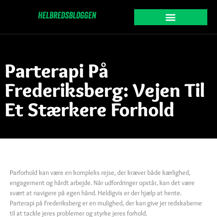
Parterapi På
Frederiksberg: Vejen Til
Et Stærkere Forhold
Parforhold kan være en kompleks rejse, der kræver både kærlighed,
engagement og hårdt arbejde. Når udfordringer opstår, kan det være
svært at navigere på egen hånd. Heldigvis er der hjælp at hente.
Parterapi på Frederiksberg er en mulighed, der kan give jer redskaberne
til at tackle jeres problemer og styrke jeres forhold.