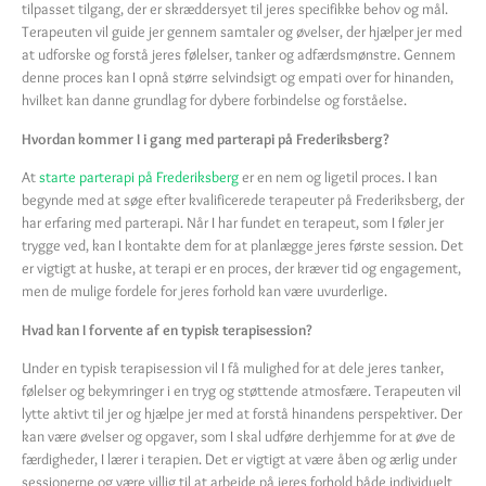
tilpasset tilgang, der er skræddersyet til jeres specifikke behov og mål.
Terapeuten vil guide jer gennem samtaler og øvelser, der hjælper jer med
at udforske og forstå jeres følelser, tanker og adfærdsmønstre. Gennem
denne proces kan I opnå større selvindsigt og empati over for hinanden,
hvilket kan danne grundlag for dybere forbindelse og forståelse.
Hvordan kommer I i gang med parterapi på Frederiksberg?
At
starte parterapi på Frederiksberg
er en nem og ligetil proces. I kan
begynde med at søge efter kvalificerede terapeuter på Frederiksberg, der
har erfaring med parterapi. Når I har fundet en terapeut, som I føler jer
trygge ved, kan I kontakte dem for at planlægge jeres første session. Det
er vigtigt at huske, at terapi er en proces, der kræver tid og engagement,
men de mulige fordele for jeres forhold kan være uvurderlige.
Hvad kan I forvente af en typisk terapisession?
Under en typisk terapisession vil I få mulighed for at dele jeres tanker,
følelser og bekymringer i en tryg og støttende atmosfære. Terapeuten vil
lytte aktivt til jer og hjælpe jer med at forstå hinandens perspektiver. Der
kan være øvelser og opgaver, som I skal udføre derhjemme for at øve de
færdigheder, I lærer i terapien. Det er vigtigt at være åben og ærlig under
sessionerne og være villig til at arbejde på jeres forhold både individuelt