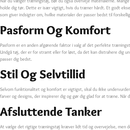
Når du vælger træningstøj, bør du også overveje materialerne. Mange
holde dig tør. Dette er især vigtigt, hvis du træner hårdt. Et godt ek
som giver indsigter om, hvilke materialer der passer bedst til forskell
Pasform Og Komfort
Pasform er en anden afgørende faktor i valg af det perfekte trænings
Undgå tøj, der er for stramt eller for løst, da det kan distrahere dig 
passer dig bedst.
Stil Og Selvtillid
Selvom funktionalitet og komfort er vigtigst, skal du ikke undervurdere 
farver og designs, der inspirerer dig og gør dig glad for at træne. Når d
Afsluttende Tanker
At vælge det rigtige træningstøj kræver lidt tid og overvejelse, men d