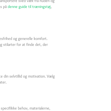
transportere sved væk fra huden og
es på
denne guide til træningstøj
,
esfrihed og generelle komfort.
stilarter for at finde det, der
e din selvtillid og motivation. Vælg
ater.
e specifikke behov, materialerne,