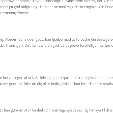
 sportswear-brands tilbyder teknologisk avancerede stoffer, der kan 
sempel på god rådgivning i forbindelse med valg af træningstøj kan find
ige træningsformer.
tøj. Klæder, der sidder godt, kan hjælpe med at forbedre din bevægels
under træningen. Det kan være en god idé at prøve forskellige mærker og 
betydningen af stil. At føle sig godt tilpas i dit træningstøj kan boost
u ser godt ud, føler du dig ofte bedre, hvilket kan føre til bedre result
et kan gøre en stor forskel i din træningsoplevelse. Tag hensyn til din