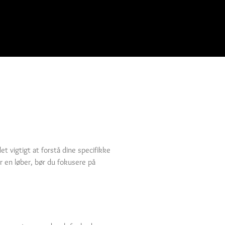
t vigtigt at forstå dine specifikke
er en løber, bør du fokusere på