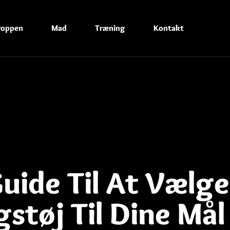
roppen
Mad
Træning
Kontakt
uide Til At Vælg
støj Til Dine Mål