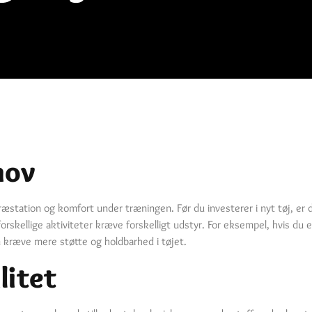
hov
æstation og komfort under træningen. Før du investerer i nyt tøj, er de
orskellige aktiviteter kræve forskelligt udstyr. For eksempel, hvis du 
n kræve mere støtte og holdbarhed i tøjet.
litet