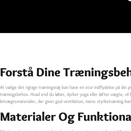
Forstå Dine Træningsbe
At vælge det rigtige træningstøj kan have en stor indflydelse på din pr
træningsbehov. Hvad end du løber, dyrker yoga eller løfter vægte, vil f
letvægtsmaterialer, der giver god ventilation, mens styrketræning ka
Materialer Og Funktiona