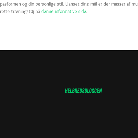
pasformen og din personlige stil. Uanset dine mål er der masser af mu
rette træningstøj på
denne informative side
.