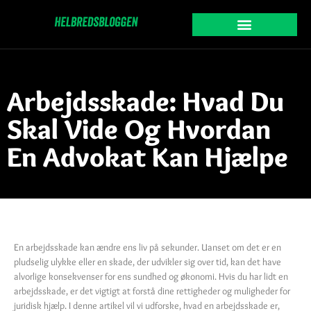
Arbejdsskade: Hvad Du
Skal Vide Og Hvordan
En Advokat Kan Hjælpe
En arbejdsskade kan ændre ens liv på sekunder. Uanset om det er en
pludselig ulykke eller en skade, der udvikler sig over tid, kan det have
alvorlige konsekvenser for ens sundhed og økonomi. Hvis du har lidt en
arbejdsskade, er det vigtigt at forstå dine rettigheder og muligheder for
juridisk hjælp. I denne artikel vil vi udforske, hvad en arbejdsskade er,