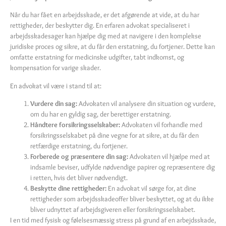
Når du har fået en arbejdsskade, er det afgørende at vide, at du har
rettigheder, der beskytter dig. En erfaren advokat specialiseret i
arbejdsskadesager kan hjælpe dig med at navigere i den komplekse
juridiske proces og sikre, at du får den erstatning, du fortjener. Dette kan
omfatte erstatning for medicinske udgifter, tabt indkomst, og
kompensation for varige skader.
En advokat vil være i stand til at:
Vurdere din sag:
Advokaten vil analysere din situation og vurdere,
om du har en gyldig sag, der berettiger erstatning.
Håndtere forsikringsselskaber:
Advokaten vil forhandle med
forsikringsselskabet på dine vegne for at sikre, at du får den
retfærdige erstatning, du fortjener.
Forberede og præsentere din sag:
Advokaten vil hjælpe med at
indsamle beviser, udfylde nødvendige papirer og repræsentere dig
i retten, hvis det bliver nødvendigt.
Beskytte dine rettigheder:
En advokat vil sørge for, at dine
rettigheder som arbejdsskadeoffer bliver beskyttet, og at du ikke
bliver udnyttet af arbejdsgiveren eller forsikringsselskabet.
I en tid med fysisk og følelsesmæssig stress på grund af en arbejdsskade,