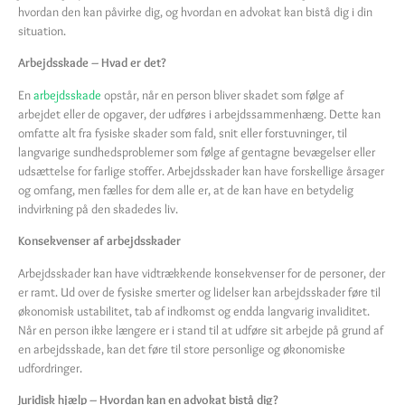
hvordan den kan påvirke dig, og hvordan en advokat kan bistå dig i din
situation.
Arbejdsskade – Hvad er det?
En
arbejdsskade
opstår, når en person bliver skadet som følge af
arbejdet eller de opgaver, der udføres i arbejdssammenhæng. Dette kan
omfatte alt fra fysiske skader som fald, snit eller forstuvninger, til
langvarige sundhedsproblemer som følge af gentagne bevægelser eller
udsættelse for farlige stoffer. Arbejdsskader kan have forskellige årsager
og omfang, men fælles for dem alle er, at de kan have en betydelig
indvirkning på den skadedes liv.
Konsekvenser af arbejdsskader
Arbejdsskader kan have vidtrækkende konsekvenser for de personer, der
er ramt. Ud over de fysiske smerter og lidelser kan arbejdsskader føre til
økonomisk ustabilitet, tab af indkomst og endda langvarig invaliditet.
Når en person ikke længere er i stand til at udføre sit arbejde på grund af
en arbejdsskade, kan det føre til store personlige og økonomiske
udfordringer.
Juridisk hjælp – Hvordan kan en advokat bistå dig?